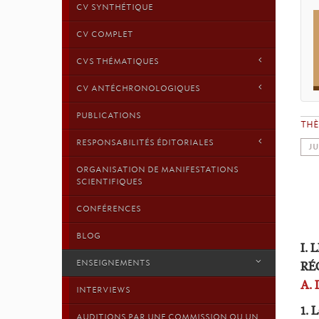
CV SYNTHÉTIQUE
CV COMPLET
CVS THÉMATIQUES
CV ANTÉCHRONOLOGIQUES
PUBLICATIONS
TH
RESPONSABILITÉS ÉDITORIALES
JU
ORGANISATION DE MANIFESTATIONS
SCIENTIFIQUES
CONFÉRENCES
BLOG
I.
ENSEIGNEMENTS
RÉ
A.
INTERVIEWS
1. 
AUDITIONS PAR UNE COMMISSION OU UN