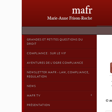
mafr
Marie-Anne Frison-Roche
GRANDES ET PETITES QUESTIONS DU
DROIT
COMPLIANCE : SUR LE VIF
AVENTURES DE L'OGRE COMPLIANCE
NEWSLETTER MAFR - LAW, COMPLIANCE,
REGULATION
NEWS
MAFR TV
PRÉSENTATION