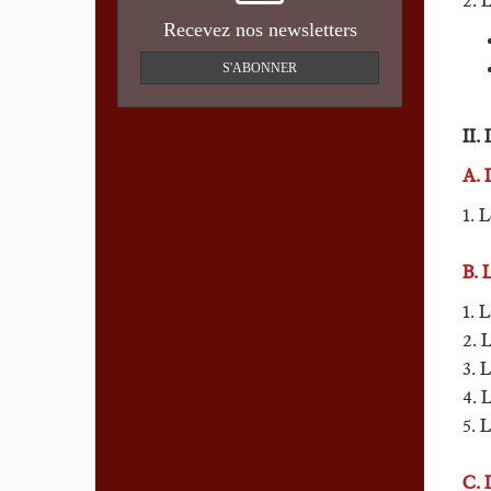
2. 
Recevez nos newsletters
S'ABONNER
II
A.
1. L
B.
1. 
2. 
3. 
4. L
5. L
C.