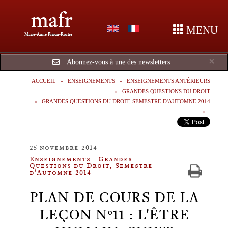
mafr
MENU
Marie-Anne Frison-Roche
Cl
×
Abonnez-vous à une des newsletters
ACCUEIL
ENSEIGNEMENTS
ENSEIGNEMENTS ANTÉRIEURS
GRANDES QUESTIONS DU DROIT
GRANDES QUESTIONS DU DROIT, SEMESTRE D'AUTOMNE 2014
25 novembre 2014
Enseignements : Grandes
Questions du Droit, Semestre
d'Automne 2014
PLAN DE COURS DE LA
LEÇON N°11 : L'ÊTRE