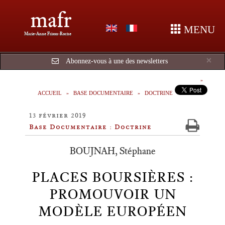
mafr
MENU
Marie-Anne Frison-Roche
Cl
×
Abonnez-vous à une des newsletters
ACCUEIL
BASE DOCUMENTAIRE
DOCTRINE
13 février 2019
Base Documentaire : Doctrine
BOUJNAH, Stéphane
PLACES BOURSIÈRES :
PROMOUVOIR UN
MODÈLE EUROPÉEN