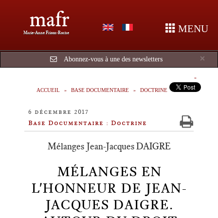
mafr
MENU
Marie-Anne Frison-Roche
Cl
×
Abonnez-vous à une des newsletters
ACCUEIL
BASE DOCUMENTAIRE
DOCTRINE
6 décembre 2017
Base Documentaire : Doctrine
Mélanges Jean-Jacques DAIGRE
MÉLANGES EN
L'HONNEUR DE JEAN-
JACQUES DAIGRE.