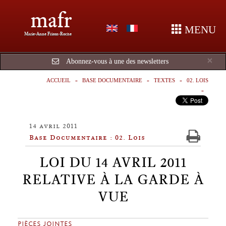
mafr
MENU
Marie-Anne Frison-Roche
Cl
×
Abonnez-vous à une des newsletters
ACCUEIL
BASE DOCUMENTAIRE
TEXTES
02. LOIS
14 avril 2011
Base Documentaire : 02. Lois
LOI DU 14 AVRIL 2011
RELATIVE À LA GARDE À
VUE
PIÈCES JOINTES