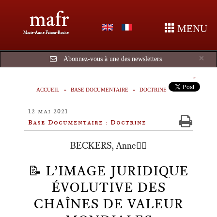
mafr
MENU
Marie-Anne Frison-Roche
Cl
×
Abonnez-vous à une des newsletters
ACCUEIL
BASE DOCUMENTAIRE
DOCTRINE
12 mai 2021
Base Documentaire : Doctrine
BECKERS, Anne🕴🏻
📝 L’IMAGE JURIDIQUE
ÉVOLUTIVE DES
CHAÎNES DE VALEUR