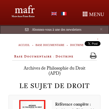
mafr
MENU
Marie-Anne Frison-Roche
Cl
×
Abonnez-vous à une des newsletters
ACCUEIL
BASE DOCUMENTAIRE
DOCTRINE
Base Documentaire : Doctrine
Archives de Philosophie du Droit
(APD)
LE SUJET DE DROIT
Référence complète :