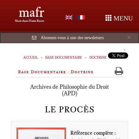
mafr
MENU
Marie-Anne Frison-Roche
Cl
×
Abonnez-vous à une des newsletters
ACCUEIL
BASE DOCUMENTAIRE
DOCTRINE
Base Documentaire : Doctrine
Archives de Philosophie du Droit
(APD)
LE PROCÈS
Référence complète :