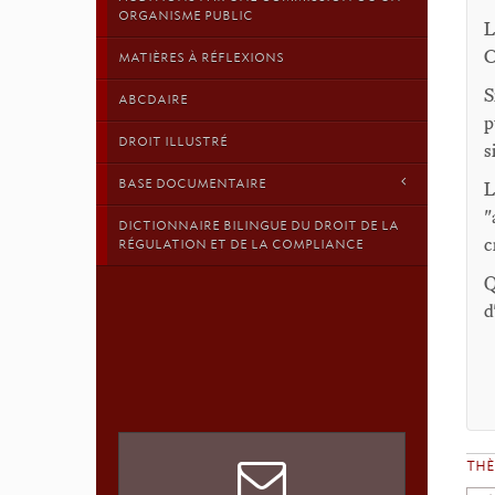
ORGANISME PUBLIC
L
C
MATIÈRES À RÉFLEXIONS
S
ABCDAIRE
p
DROIT ILLUSTRÉ
s
BASE DOCUMENTAIRE
L
"
DICTIONNAIRE BILINGUE DU DROIT DE LA
c
RÉGULATION ET DE LA COMPLIANCE
Q
d
TH