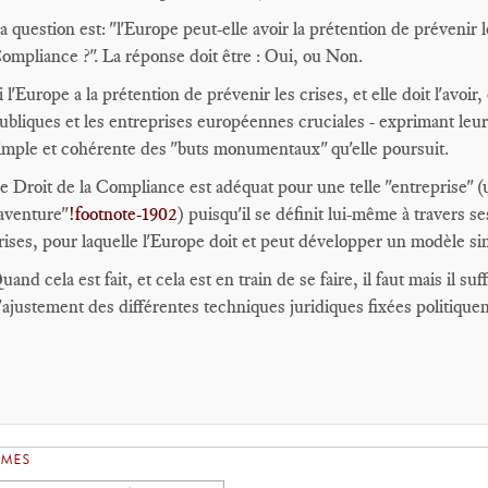
a question est: "l'Europe peut-elle avoir la prétention de prévenir l
ompliance ?". La réponse doit être : Oui, ou Non.
i l'Europe a la prétention de prévenir les crises, et elle doit l'avoir, 
ubliques et les entreprises européennes cruciales - exprimant leu
imple et cohérente des "buts monumentaux" qu'elle poursuit.
e Droit de la Compliance est adéquat pour une telle "entreprise" (
aventure"
!footnote-1902
) puisqu'il se définit lui-même à travers
rises, pour laquelle l'Europe doit et peut développer un modèle sin
uand cela est fait, et cela est en train de se faire, il faut mais il s
'ajustement des différentes techniques juridiques fixées politiqu
ÈMES