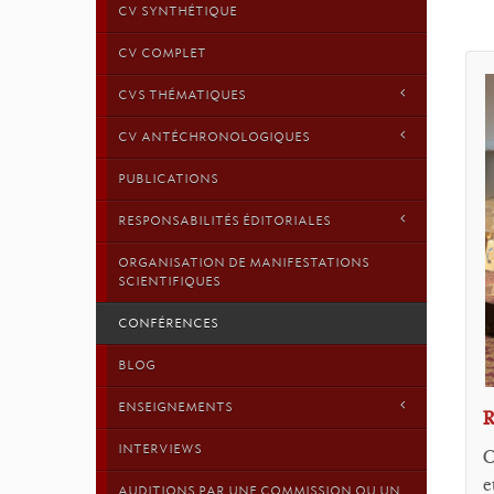
CV SYNTHÉTIQUE
CV COMPLET
CVS THÉMATIQUES
CV ANTÉCHRONOLOGIQUES
PUBLICATIONS
RESPONSABILITÉS ÉDITORIALES
ORGANISATION DE MANIFESTATIONS
SCIENTIFIQUES
CONFÉRENCES
BLOG
ENSEIGNEMENTS
R
INTERVIEWS
C
e
AUDITIONS PAR UNE COMMISSION OU UN