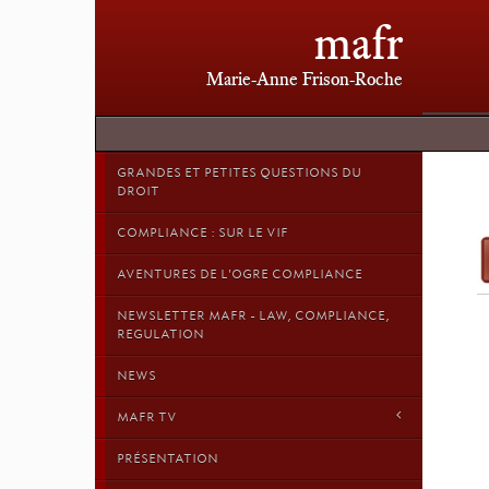
mafr
Marie-Anne Frison-Roche
GRANDES ET PETITES QUESTIONS DU
DROIT
COMPLIANCE : SUR LE VIF
AVENTURES DE L'OGRE COMPLIANCE
NEWSLETTER MAFR - LAW, COMPLIANCE,
REGULATION
NEWS
MAFR TV
PRÉSENTATION