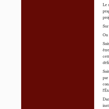
Le s
prag
proj
Sur
On 
Soi
êtr
cet
déf
Soi
par 
con
l'Ét
Dans
ins