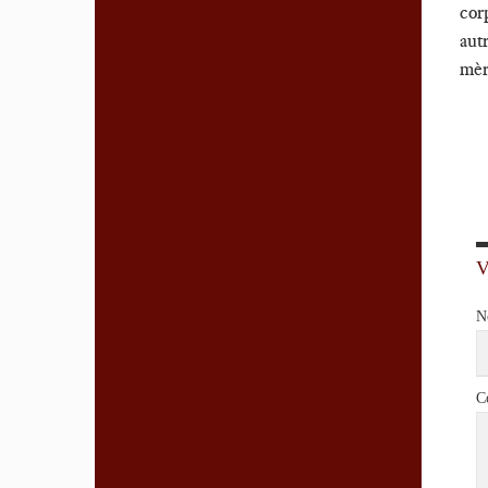
cor
aut
mèr
N
C