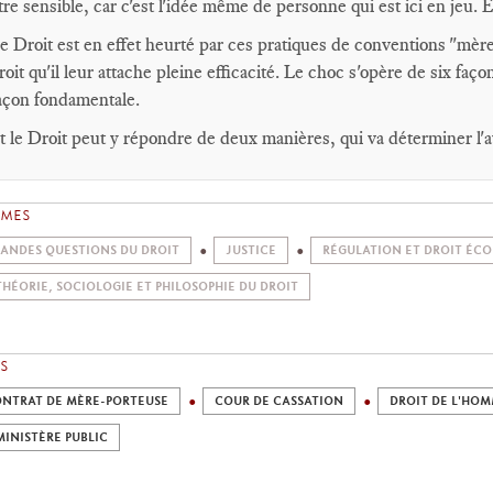
tre sensible, car c'est l'idée même de personne qui est ici en jeu. E
e Droit est en effet heurté par ces pratiques de conventions "mère
roit qu'il leur attache pleine efficacité. Le choc s'opère de six faç
açon fondamentale.
t le Droit peut y répondre de deux manières, qui va déterminer l'
ÈMES
ANDES QUESTIONS DU DROIT
JUSTICE
RÉGULATION ET DROIT ÉC
THÉORIE, SOCIOLOGIE ET PHILOSOPHIE DU DROIT
S
NTRAT DE MÈRE-PORTEUSE
COUR DE CASSATION
DROIT DE L'HO
MINISTÈRE PUBLIC