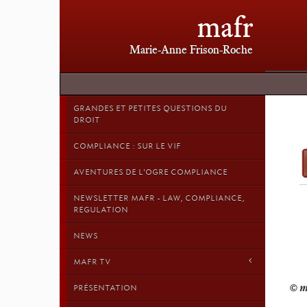
mafr
Marie-Anne Frison-Roche
GRANDES ET PETITES QUESTIONS DU
DROIT
COMPLIANCE : SUR LE VIF
AVENTURES DE L'OGRE COMPLIANCE
NEWSLETTER MAFR - LAW, COMPLIANCE,
REGULATION
NEWS
MAFR TV
PRÉSENTATION