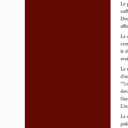
Le p
suff
Droi
affi
Le 
cett
le 
avo
Le 
d'a
""c
dav
l'i
L'o
Le 
pol