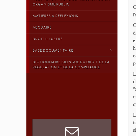
ORGANISME PUBLIC
C
l
MATIÈRES À RÉFLEXIONS
C
ABCDAIRE
d
DROIT ILLUSTRÉ
e
h
BASE DOCUMENTAIRE
c
DICTIONNAIRE BILINGUE DU DROIT DE LA
p
RÉGULATION ET DE LA COMPLIANCE
L
d
"
m
q
L
t
s