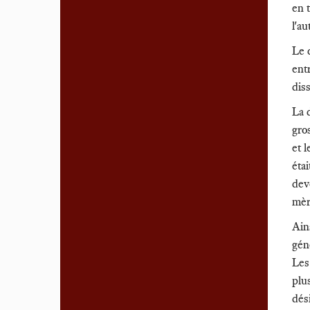
en 
l'a
Le 
ent
diss
La 
gro
et 
éta
deve
mèr
Ain
gén
Les
plu
dés