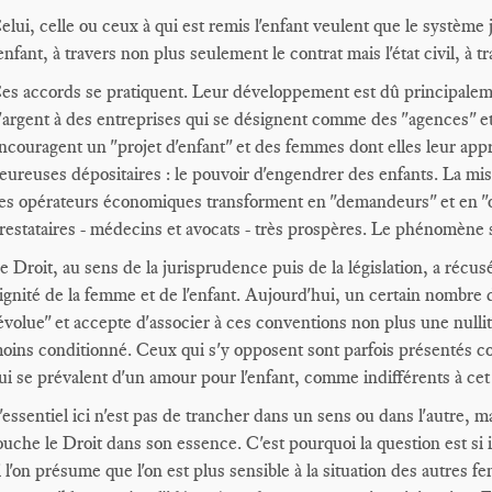
elui, celle ou ceux à qui est remis l'enfant veulent que le système
'enfant, à travers non plus seulement le contrat mais l'état civil, à tr
es accords se pratiquent. Leur développement est dû principaleme
'argent à des entreprises qui se désignent comme des "agences" e
ncouragent un "projet d'enfant" et des femmes dont elles leur appr
eureuses dépositaires : le pouvoir d'engendrer des enfants. La mi
es opérateurs économiques transforment en "demandeurs" et en "of
restataires - médecins et avocats - très prospères. Le phénomène se
e Droit, au sens de la jurisprudence puis de la législation, a récusé
ignité de la femme et de l'enfant. Aujourd'hui, un certain nombre
évolue" et accepte d'associer à ces conventions non plus une nullit
oins conditionné. Ceux qui s'y opposent sont parfois présentés c
ui se prévalent d'un amour pour l'enfant, comme indifférents à cet e
'essentiel ici n'est pas de trancher dans un sens ou dans l'autre, 
ouche le Droit dans son essence. C'est pourquoi la question est si
i l'on présume que l'on est plus sensible à la situation des autres f