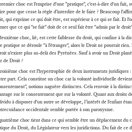
remier choc est l'emprise d'une "pratique", c'est-à-dire d'un fait, sur
ire pour que cesse la règle d'interdire de le faire ? Beaucoup l'affi
t, qui exprime ce qui doit être, est supérieur à ce qui se fait. Et l'o
rmer que ce qui "se fait" doit de ce seul fait être "admis par le droit"
deuxième choc, lié, est cette faiblesse du droit, qui confine à la d
e pratique se déroule "à l'étranger", alors le Droit ne pourrait rien
droit n'existe plus au-delà des Pyrénées. Sauf à avoir un Droit plané
ir de Droit ?
troisième choc est l'hypertrophie de deux instruments juridiques : 
utre part. Cela constitue un choc car la volonté individuelle devien
onsentement", notions naguère distinctes. Cela renvoie à la distinct
antage sur le consentement que sur la volonté. Quant aux droits d
ndividu à disposer d'un autre se développe, l’intérêt de l'enfant éta
utrecuidance occidentale semble portée à son paroxysme.
quatrième choc tient dans ce qui semble être un déplacement du ch
itique du Droit, du Législateur vers les juridictions. Du fait de 