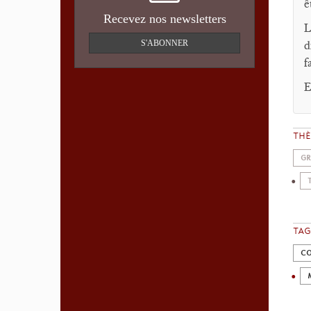
ê
Recevez nos newsletters
L
S'ABONNER
d
f
E
TH
GR
TAG
CO