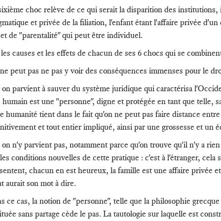
ixième choc relève de ce qui serait la disparition des institutions, i
matique et privée de la filiation, l'enfant étant l'affaire privée d'
et de "parentalité" qui peut être individuel.
 les causes et les effets de chacun de ses 6 chocs qui se combinent,
ne peut pas ne pas y voir des conséquences immenses pour le dro
t on parvient à sauver du système juridique qui caractérisa l'Occiden
e humain est une "personne", digne et protégée en tant que telle, s
te humanité tient dans le fait qu'on ne peut pas faire distance entre
initivement et tout entier impliqué, ainsi par une grossesse et un 
t on n'y parvient pas, notamment parce qu'on trouve qu'il n'y a rien 
les conditions nouvelles de cette pratique : c'est à l'étranger, cel
sentent, chacun en est heureux, la famille est une affaire privée et
at aurait son mot à dire.
 ce cas, la notion de "personne", telle que la philosophie grecque l'a
tituée sans partage cède le pas. La tautologie sur laquelle est cons