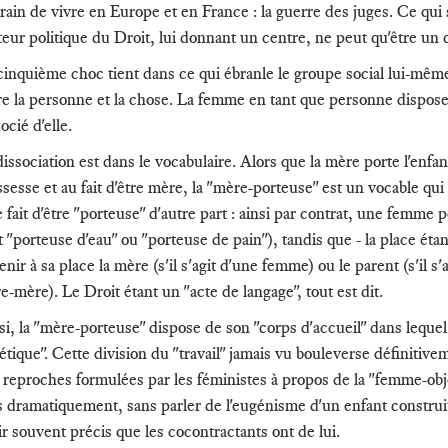
train de vivre en Europe et en France : la guerre des juges. Ce qui s
uteur politique du Droit, lui donnant un centre, ne peut qu'être un 
cinquième choc tient dans ce qui ébranle le groupe social lui-même,
re la personne et la chose. La femme en tant que personne dispose 
ocié d'elle.
dissociation est dans le vocabulaire. Alors que la mère porte l'enfan
ssesse et au fait d'être mère, la "mère-porteuse" est un vocable qui 
le fait d'être "porteuse" d'autre part : ainsi par contrat, une femm
it "porteuse d'eau" ou "porteuse de pain"), tandis que - la place ét
nir à sa place la mère (s'il s'agit d'une femme) ou le parent (s'il s
e-mère). Le Droit étant un "acte de langage", tout est dit.
si, la "mère-porteuse" dispose de son "corps d'accueil" dans lequel
étique". Cette division du "travail" jamais vu bouleverse définitivem
 reproches formulées par les féministes à propos de la "femme-ob
s dramatiquement, sans parler de l'eugénisme d'un enfant constr
ir souvent précis que les cocontractants ont de lui.