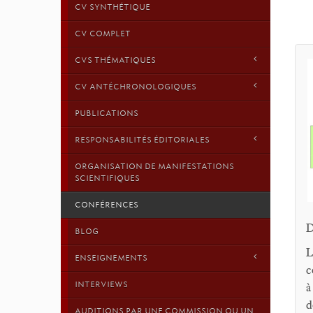
CV SYNTHÉTIQUE
CV COMPLET
CVS THÉMATIQUES
CV ANTÉCHRONOLOGIQUES
PUBLICATIONS
RESPONSABILITÉS ÉDITORIALES
ORGANISATION DE MANIFESTATIONS
SCIENTIFIQUES
CONFÉRENCES
D
BLOG
L
ENSEIGNEMENTS
c
INTERVIEWS
à
d
AUDITIONS PAR UNE COMMISSION OU UN