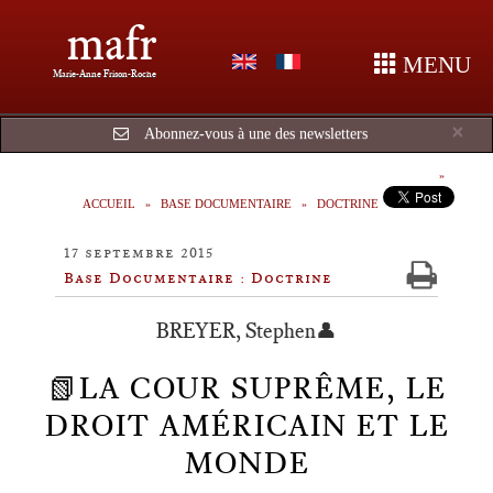
mafr
MENU
Marie-Anne Frison-Roche
Cl
×
Abonnez-vous à une des newsletters
ACCUEIL
BASE DOCUMENTAIRE
DOCTRINE
17 septembre 2015
Base Documentaire : Doctrine
BREYER, Stephen👤
📗LA COUR SUPRÊME, LE
DROIT AMÉRICAIN ET LE
MONDE