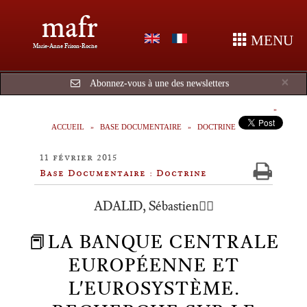
mafr
MENU
Marie-Anne Frison-Roche
Cl
×
Abonnez-vous à une des newsletters
ACCUEIL
BASE DOCUMENTAIRE
DOCTRINE
11 février 2015
Base Documentaire : Doctrine
ADALID, Sébastien🕴🏿
📕LA BANQUE CENTRALE
EUROPÉENNE ET
L'EUROSYSTÈME.