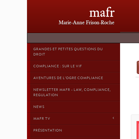
mafr
Marie-Anne Frison-Roche
GRANDES ET PETITES QUESTIONS DU
DROIT
COMPLIANCE : SUR LE VIF
AVENTURES DE L'OGRE COMPLIANCE
NEWSLETTER MAFR - LAW, COMPLIANCE,
REGULATION
NEWS
MAFR TV
PRÉSENTATION