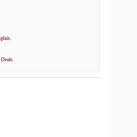
glais.
 Droit
.