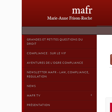
mafr
Marie-Anne Frison-Roche
GRANDES ET PETITES QUESTIONS DU
DROIT
COMPLIANCE : SUR LE VIF
AVENTURES DE L'OGRE COMPLIANCE
NEWSLETTER MAFR - LAW, COMPLIANCE,
REGULATION
NEWS
MAFR TV
PRÉSENTATION