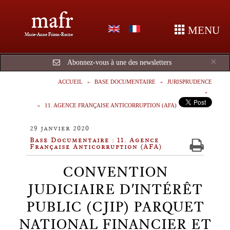
mafr
MENU
Marie-Anne Frison-Roche
Cl
×
Abonnez-vous à une des newsletters
ACCUEIL
BASE DOCUMENTAIRE
JURISPRUDENCE
11. AGENCE FRANÇAISE ANTICORRUPTION (AFA)
29 janvier 2020
Base Documentaire : 11. Agence
Française Anticorruption (AFA)
CONVENTION
JUDICIAIRE D'INTÉRÊT
PUBLIC (CJIP) PARQUET
NATIONAL FINANCIER ET