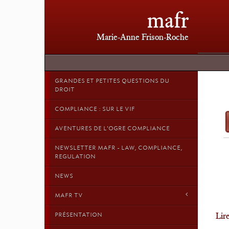
mafr
Marie-Anne Frison-Roche
GRANDES ET PETITES QUESTIONS DU
DROIT
COMPLIANCE : SUR LE VIF
AVENTURES DE L'OGRE COMPLIANCE
NEWSLETTER MAFR - LAW, COMPLIANCE,
REGULATION
NEWS
MAFR TV
Lire
PRÉSENTATION