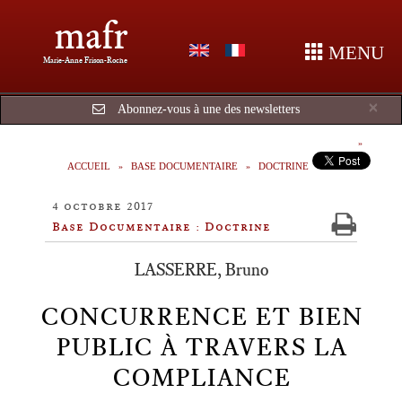
mafr
MENU
Marie-Anne Frison-Roche
Cl
×
Abonnez-vous à une des newsletters
ACCUEIL
BASE DOCUMENTAIRE
DOCTRINE
4 octobre 2017
Base Documentaire : Doctrine
LASSERRE, Bruno
CONCURRENCE ET BIEN
PUBLIC À TRAVERS LA
COMPLIANCE