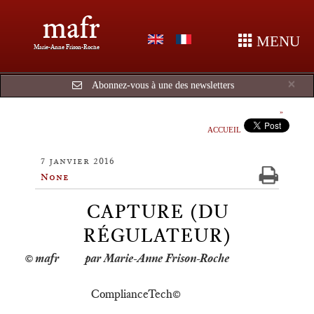
mafr
MENU
Marie-Anne Frison-Roche
Cl
×
Abonnez-vous à une des newsletters
ACCUEIL
7 janvier 2016
None
CAPTURE (DU
RÉGULATEUR)
par Marie-Anne Frison-Roche
ComplianceTech©