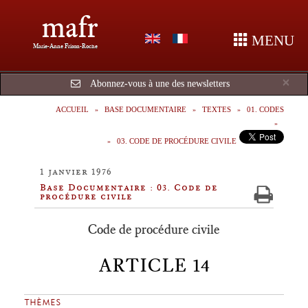
mafr
MENU
Marie-Anne Frison-Roche
Cl
×
Abonnez-vous à une des newsletters
ACCUEIL
BASE DOCUMENTAIRE
TEXTES
01. CODES
03. CODE DE PROCÉDURE CIVILE
1 janvier 1976
Base Documentaire : 03. Code de
procédure civile
Code de procédure civile
ARTICLE 14
THÈMES