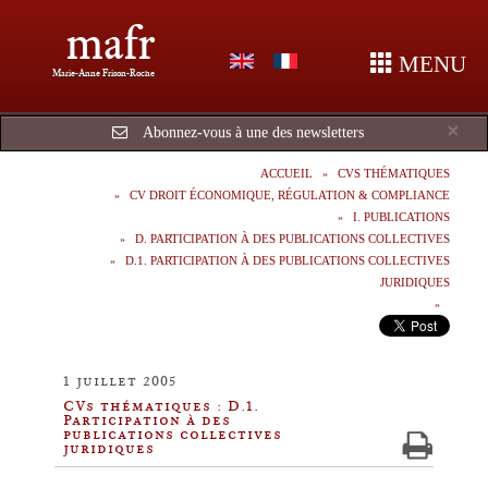
mafr
MENU
Marie-Anne Frison-Roche
Cl
×
Abonnez-vous à une des newsletters
ACCUEIL
CVS THÉMATIQUES
CV DROIT ÉCONOMIQUE, RÉGULATION & COMPLIANCE
I. PUBLICATIONS
D. PARTICIPATION À DES PUBLICATIONS COLLECTIVES
D.1. PARTICIPATION À DES PUBLICATIONS COLLECTIVES
JURIDIQUES
1 juillet 2005
CVs thématiques : D.1.
Participation à des
publications collectives
juridiques