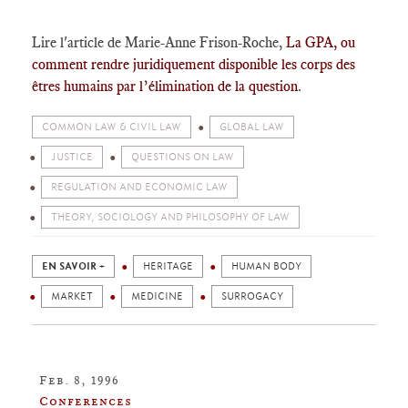
Lire l'article de Marie-Anne Frison-Roche,
La GPA, ou
comment rendre juridiquement disponible les corps des
êtres humains par l’élimination de la question
.
COMMON LAW & CIVIL LAW
GLOBAL LAW
JUSTICE
QUESTIONS ON LAW
REGULATION AND ECONOMIC LAW
THEORY, SOCIOLOGY AND PHILOSOPHY OF LAW
EN SAVOIR +
HERITAGE
HUMAN BODY
MARKET
MEDICINE
SURROGACY
Feb. 8, 1996
Conferences