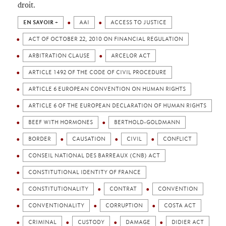
droit.
EN SAVOIR +
AAI
ACCESS TO JUSTICE
ACT OF OCTOBER 22, 2010 ON FINANCIAL REGULATION
ARBITRATION CLAUSE
ARCELOR ACT
ARTICLE 1492 OF THE CODE OF CIVIL PROCEDURE
ARTICLE 6 EUROPEAN CONVENTION ON HUMAN RIGHTS
ARTICLE 6 OF THE EUROPEAN DECLARATION OF HUMAN RIGHTS
BEEF WITH HORMONES
BERTHOLD-GOLDMANN
BORDER
CAUSATION
CIVIL
CONFLICT
CONSEIL NATIONAL DES BARREAUX (CNB) ACT
CONSTITUTIONAL IDENTITY OF FRANCE
CONSTITUTIONALITY
CONTRAT
CONVENTION
CONVENTIONALITY
CORRUPTION
COSTA ACT
CRIMINAL
CUSTODY
DAMAGE
DIDIER ACT