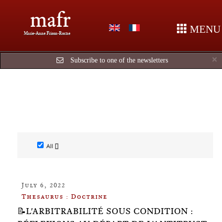
mafr
MENU
Marie-Anne Frison-Roche
C
×
Subscribe to one of the newsletters
All []
July 6, 2022
Thesaurus : Doctrine
📝L'ARBITRABILITÉ SOUS CONDITION :