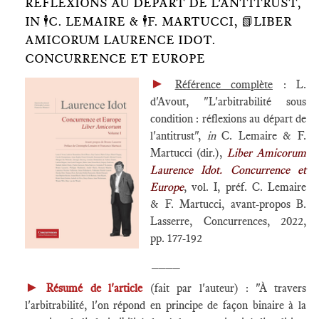
RÉFLEXIONS AU DÉPART DE L'ANTITRUST,
IN 🕴️C. LEMAIRE & 🕴️F. MARTUCCI, 📗LIBER
AMICORUM LAURENCE IDOT.
CONCURRENCE ET EUROPE
►
Référence complète
: L.
d'Avout, "L'arbitrabilité sous
condition : réflexions au départ de
l'antitrust",
in
C. Lemaire & F.
Martucci (dir.),
Liber Amicorum
Laurence Idot. Concurrence et
Europe
, vol. I, préf. C. Lemaire
& F. Martucci, avant-propos B.
Lasserre, Concurrences, 2022,
pp. 177-192
____
►
Résumé de l'article
(fait par l'auteur) : "À travers
l'arbitrabilité, l'on répond en principe de façon binaire à la